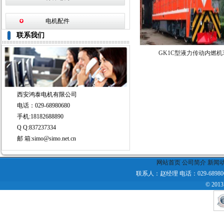
电机配件
联系我们
GK1C型液力传动内燃机
西安鸿泰电机有限公司
电话：029-68980680
手机:18182688890
Q Q:837237334
邮 箱:simo@simo.net.cn
网站首页
公司简介
新闻
联系人：赵经理 电话：029-68980680
©
20